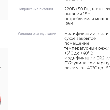
220В / 50 Гц; длина к
Напряжение питания
питания 1,5м;
потребляемая мощно
165Вт
модификации R или 
Условия эксплуатации
сухое закрытое
помещение,
температурный режим
+5°C до +40°C;
модификации ER2 и
EY2: улица, температ
режим: от -40°C до +5