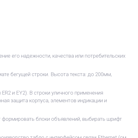
ние его надежности, качества или потребительских
те бегущей строки. Высота текста: до 200мм,
ER2 и EY2). В строки уличного применения
ная защита корпуса, элементов индикации и
т формировать блоки объявлений, выбирать шрифт
оизводство табло с интерфейсом связи Ethernet (см.