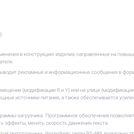
)
менения в конструкцию изделия, направленные на повыше
ателя.
выводит рекламные и информационные сообщения в форма
мещении (модификации R и Y) или на улице (модификации 
щные источники питания, а также обеспечивается усилен
граммы-загрузчика. Программное обеспечение позволяе
ять эффекты, менять скорость движения текста.
mail техподдержки. Интерфейс связи RS-485, возможно пр