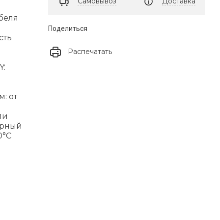
Самовывоз
Доставка
абеля
Поделиться
сть
Распечатать
Y:
: от
ли
урный
0°C