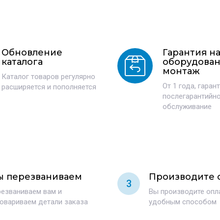
Обновление
Гарантия н
каталога
оборудован
монтаж
Каталог товаров регулярно
От 1 года, гаран
расширяется и пополняется
послегарантийн
обслуживание
 перезваниваем
Производите 
3
езваниваем вам и
Вы производите оп
овариваем детали заказа
удобным способом