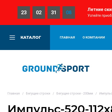
Летние ски
23
02
31
06
Успейте приоб
КАТАЛОГ
ГЛАВНАЯ
О КОМПАНИИ
Главная
/
Бегущие строки
/
Бегущие строки - 200мм
/
Импульс
Импульс-520-112x