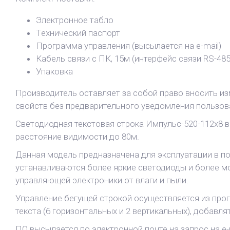
Электронное табло
Технический паспорт
Программа управления (высылается на e-mail)
Кабель связи с ПК, 15м (интерфейс связи RS-485
Упаковка
Производитель оставляет за собой право вносить из
свойств без предварительного уведомления пользов
Светодиодная текстовая строка Импульс-520-112x8 
расстояние видимости до 80м.
Данная модель предназначена для эксплуатации в по
устанавливаются более яркие светодиоды и более мо
управляющей электроники от влаги и пыли.
Управление бегущей строкой осуществляется из про
текста (6 горизонтальных и 2 вертикальных), добавл
ПО высылается по электронной почте на запрос на e-